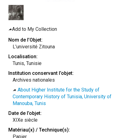
taly
ordan
ebanon
Add to My Collection
orth Macedonia
Nom de l’Objet:
ortugal
L’université Zitouna
atar
Localisation:
Tunis, Tunisie
omania
Institution conservant l’objet:
audi Arabia
Archives nationales
erbia
About Higher Institute for the Study of
pain
Contemporary History of Tunisia, University of
Manouba, Tunis
unisia
Date de l’objet:
ürkiye
XIXe siècle
nited Arab Emirates (Sharjah)
Matériau(x) / Technique(s):
nited Kingdom
Papier