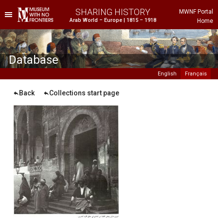
SHARING HISTORY
MWNF Portal
Arab World – Europe | 1815 – 1918
Home
he Project
istorical Background
Database
English
Français
Back
Collections start page
ustria
gypt
rance
reece